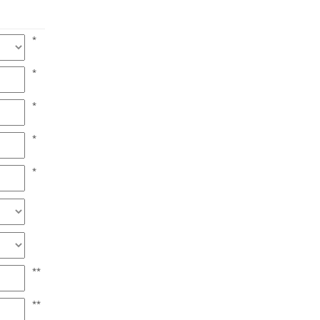
*
*
*
*
*
**
**